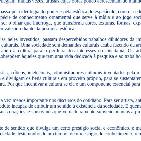
vilegiam, muitas vezes, artistas cujas obras pouco acrescentam ao mundo
assa pela ideologia do poder e pela estética do espetáculo, como: a ed
pécie de conhecimento ornamental que serve à mídia e ao jogo socia
er o olhar que interroga, que transforma cores, texturas, formas, ex
prevalecido diante da pesquisa estética.
a neles investidos, passam despercebidos trabalhos diluidores da i
 culturais. Uma sociedade sem demandas culturais acaba fazendo da art
lsando a cultura para a periferia dos interesses da cidadania. Os 
e sobrepõem àqueles que tem uma vida dedicada à pesquisa e ao trabalho
tas, críticos, intelectuais, administradores culturais inventados pela
e divulgam os bens culturais em proveito próprio, para se sustentar
tura. Por que incentivar a cultura se ela é um componente essencial pa
 vez menos importante nos discursos do cotidiano. Para ser artista, ant
oduto incapaz de atribuir um sentido à existência da sociedade. E quem
as suas doações, e somos nós que verdadeiramente subvencionamos a
te de sentido que divulga um certo prestígio social e econômico, 
iedade, testemunho de um tempo, de um estágio de conhecimento, renunci