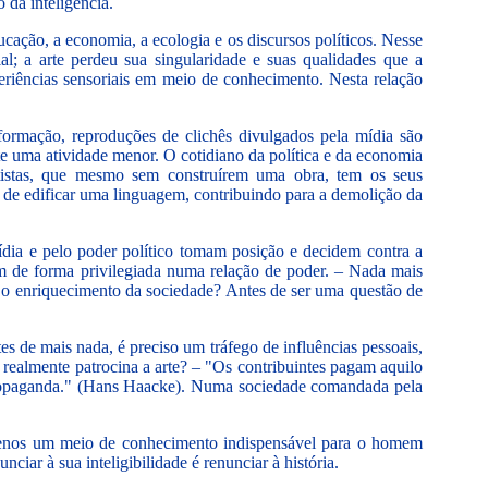
 da inteligência.
ucação, a economia, a ecologia e os discursos políticos. Nesse
l; a arte perdeu sua singularidade e suas qualidades que a
periências sensoriais em meio de conhecimento. Nesta relação
nformação, reproduções de clichês divulgados pela mídia são
e uma atividade menor. O cotidiano da política e da economia
artistas, que mesmo sem construírem uma obra, tem os seus
 de edificar uma linguagem, contribuindo para a demolição da
 mídia e pelo poder político tomam posição e decidem contra a
em de forma privilegiada numa relação de poder. – Nada mais
ra o enriquecimento da sociedade? Antes de ser uma questão de
es de mais nada, é preciso um tráfego de influências pessoais,
 realmente patrocina a arte? – "Os contribuintes pagam aquilo
 propaganda." (Hans Haacke). Numa sociedade comandada pela
e menos um meio de conhecimento indispensável para o homem
ar à sua inteligibilidade é renunciar à história.