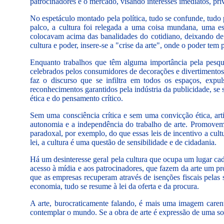
patrocinadores e o mercado, visando interesses imediatos, pri
No espetáculo montado pela política, tudo se confunde, tudo p
palco, a cultura foi relegada a uma coisa mundana, uma es
colocavam acima das banalidades do cotidiano, deixando de s
cultura e poder, insere-se a "crise da arte", onde o poder tem 
Enquanto trabalhos que têm alguma importância pela pesquis
celebrados pelos consumidores de decorações e divertimentos
faz o discurso que se infiltra em todos os espaços, expu
reconhecimentos garantidos pela indústria da publicidade, s
ética e do pensamento crítico.
Sem uma consciência crítica e sem uma convicção ética, artis
autonomia e a independência do trabalho de arte. Promovem 
paradoxal, por exemplo, do que essas leis de incentivo a cul
lei, a cultura é uma questão de sensibilidade e de cidadania.
Há um desinteresse geral pela cultura que ocupa um lugar cada
acesso à mídia e aos patrocinadores, que fazem da arte um pr
que as empresas recuperam através de isenções fiscais pel
economia, tudo se resume à lei da oferta e da procura.
A arte, burocraticamente falando, é mais uma imagem caren
contemplar o mundo. Se a obra de arte é expressão de uma soc