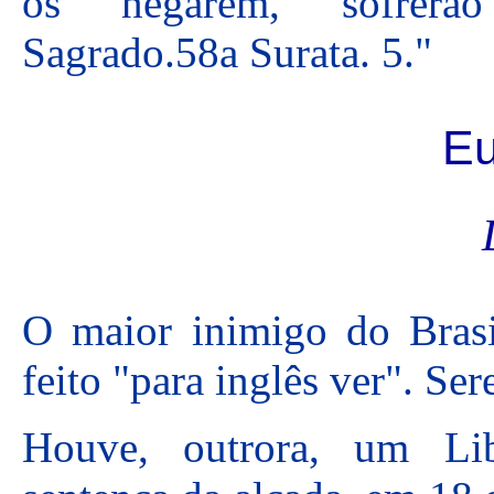
os negarem, sofrerão 
Sagrado.58a Surata. 5."
Eu
O maior inimigo do Brasil
feito "para inglês ver". Se
Houve, outrora, um Lib