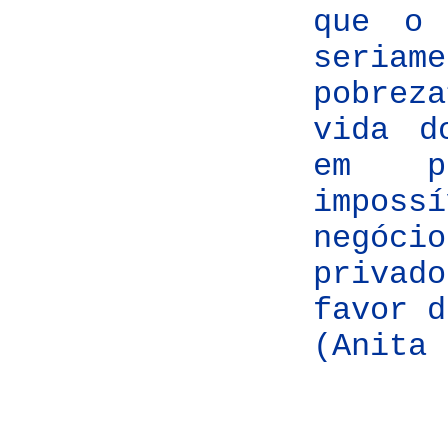
que o 
seria
pobrez
vida d
em pr
impos
negóci
priva
favor d
(Anita 